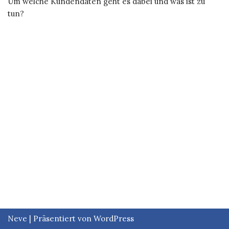
Um welche Kundendaten geht es dabei und was ist zu
tun?
Neve
| Präsentiert von
WordPress